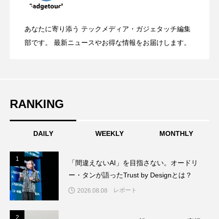
OpenMic Insigt：3キャリアがStarlink
2026.04.24
表。Apple Watchバンドと文字盤、壁紙が
あなたに寄り添う テックメディア・ガジェタッチ編集
OpenMic Insight：AFEELA開発中止で見
2026.04.23
Directに動いた理由、担当者も答えられな
部です。 最新ニュースやお得な情報をお届けします。
登場
えてきたもの。ホンダとソニー、それぞ
かった問いとは
RANKING
れの痛手
DAILY
WEEKLY
MONTHLY
1
1
「間違えないAI」を目指さない。オードリ
ー・タンが語ったTrust by Designとは？
レポート
2026.08.08
2
2