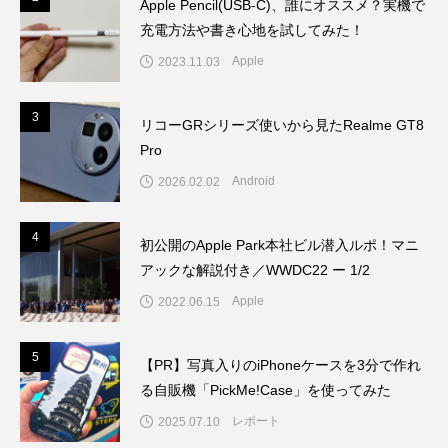
Apple Pencil(USB-C)、誰にオススメ？実機で
充電方法や書き心地を試してみた！
Apple
2023.11.03
3
3
リコーGRシリーズ使いから見たRealme GT8
Pro
Android
2026.02.02
4
4
初公開のApple Park本社ビル潜入ルポ！マニ
アックな解説付き／WWDC22 ー 1/2
Apple
2022.06.15
5
5
【PR】写真入りのiPhoneケースを3分で作れ
る自販機「PickMe!Case」を使ってみた
レポート
2025.07.10