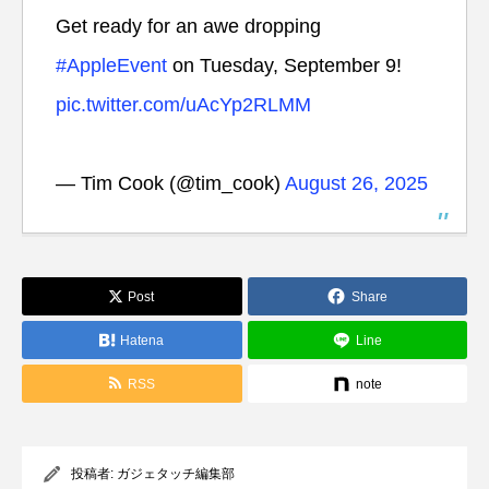
Get ready for an awe dropping
#AppleEvent
on Tuesday, September 9!
pic.twitter.com/uAcYp2RLMM
— Tim Cook (@tim_cook)
August 26, 2025
Post
Share
Hatena
Line
RSS
note
投稿者:
ガジェタッチ編集部