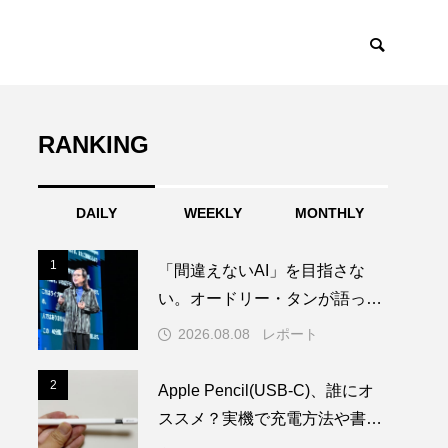
RANKING
DAILY
WEEKLY
MONTHLY
1
1
「間違えないAI」を目指さな
い。オードリー・タンが語った
Trust by Designとは？
2026.08.08
レポート
2
2
Apple Pencil(USB-C)、誰にオ
ススメ？実機で充電方法や書き
心地を試してみた！