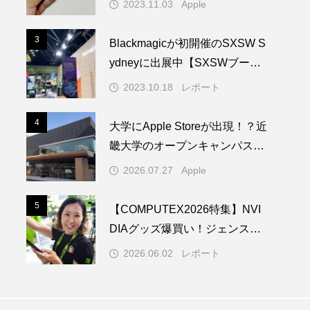
2023.11.03
Apple
3
3
Blackmagicが初開催のSXSW S
ydneyに出展中【SXSWブース
レポート】
2023.10.18
レポート
4
4
大学にApple Storeが出現！？近
畿大学のオープンキャンパスに
1日限りの特別なAppleブースが
2026.07.27
Apple
登場
5
5
【COMPUTEX2026特集】NVI
DIAグッズ爆買い！ジェンス
ン・フアンがセーターに？熱狂
2026.06.02
レポート
の現地リポート