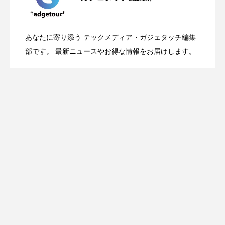
OpenMic Insigt：3キャリアがStarlink
2026.04.24
表。Apple Watchバンドと文字盤、壁紙が
あなたに寄り添う テックメディア・ガジェタッチ編集
OpenMic Insight：AFEELA開発中止で見
2026.04.23
Directに動いた理由、担当者も答えられな
部です。 最新ニュースやお得な情報をお届けします。
登場
えてきたもの。ホンダとソニー、それぞ
かった問いとは
れの痛手