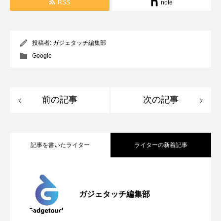
RSS
note
投稿者:
ガジェタッチ編集部
Google
前の記事
次の記事
記事を書いたライター
ライターの新着記事
Apple、2026年版Pride Collectionを発
2026.05.04
ガジェタッチ編集部
OpenMic Insigt：3キャリアがStarlink
2026.04.24
表。Apple Watchバンドと文字盤、壁紙が