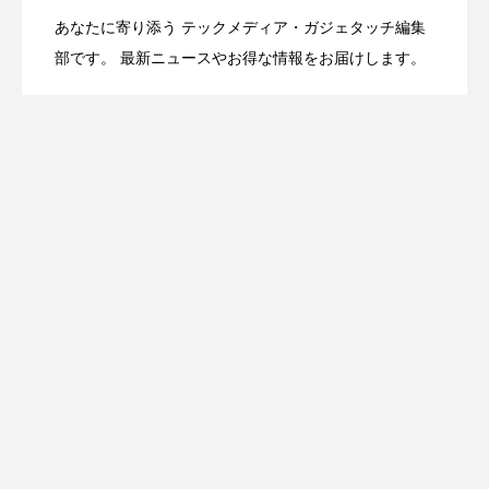
あなたに寄り添う テックメディア・ガジェタッチ編集
OpenMic Insight：AFEELA開発中止で見
2026.04.23
Directに動いた理由、担当者も答えられな
部です。 最新ニュースやお得な情報をお届けします。
登場
えてきたもの。ホンダとソニー、それぞ
かった問いとは
れの痛手