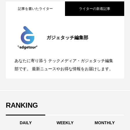
記事を書いたライター
ライターの新着記事
Apple、2026年版Pride Collectionを発
2026.05.04
ガジェタッチ編集部
OpenMic Insigt：3キャリアがStarlink
2026.04.24
表。Apple Watchバンドと文字盤、壁紙が
あなたに寄り添う テックメディア・ガジェタッチ編集
OpenMic Insight：AFEELA開発中止で見
2026.04.23
Directに動いた理由、担当者も答えられな
部です。 最新ニュースやお得な情報をお届けします。
登場
えてきたもの。ホンダとソニー、それぞ
かった問いとは
RANKING
れの痛手
DAILY
WEEKLY
MONTHLY