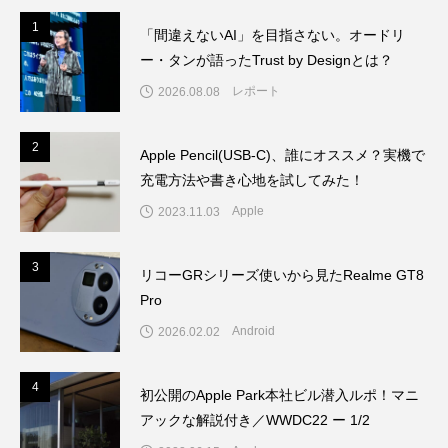
1
1
「間違えないAI」を目指さない。オードリ
ー・タンが語ったTrust by Designとは？
レポート
2026.08.08
2
2
Apple Pencil(USB-C)、誰にオススメ？実機で
充電方法や書き心地を試してみた！
Apple
2023.11.03
3
3
リコーGRシリーズ使いから見たRealme GT8
Pro
Android
2026.02.02
4
4
初公開のApple Park本社ビル潜入ルポ！マニ
アックな解説付き／WWDC22 ー 1/2