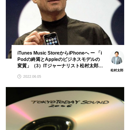
iTunes Music StoreからiPhoneへ ー 「i
Podの終焉とAppleのビジネスモデルの
変質」（3）ITジャーナリスト松村太郎の
松村太郎
Taro’s eye
2022.06.05