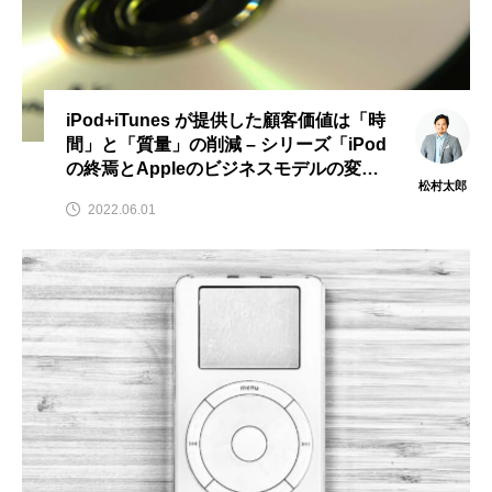
iPod+iTunes が提供した顧客価値は「時
間」と「質量」の削減 – シリーズ「iPod
の終焉とAppleのビジネスモデルの変
松村太郎
質」（2）ITジャーナリスト松村太郎のTa
2022.06.01
ro’s eye