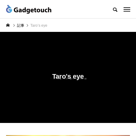
記事
Taro’s eye
Taro's eye