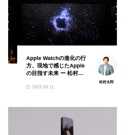
Apple Watchの進化の行
方、現地で感じたApple
の目指す未来 ー 松村太
郎のAppleリポート
松村太郎
2022.09.11