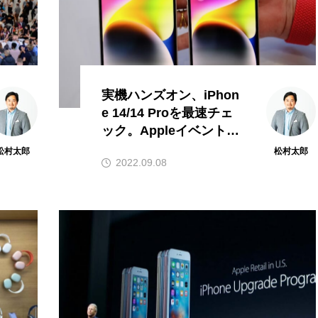
実機ハンズオン、iPhon
e 14/14 Proを最速チェ
ック。Appleイベントか
ら松村太郎のフォトリポ
松村太郎
松村太郎
2022.09.08
ート