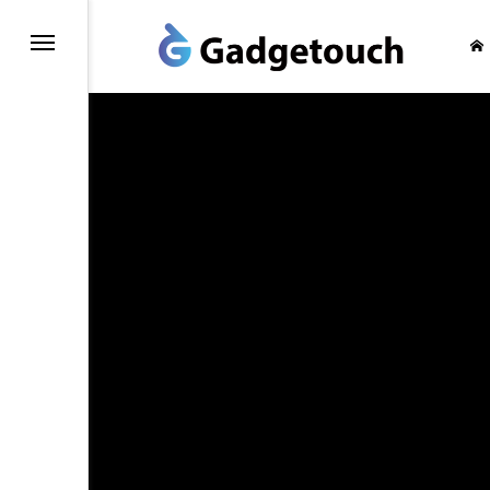
honeの旅