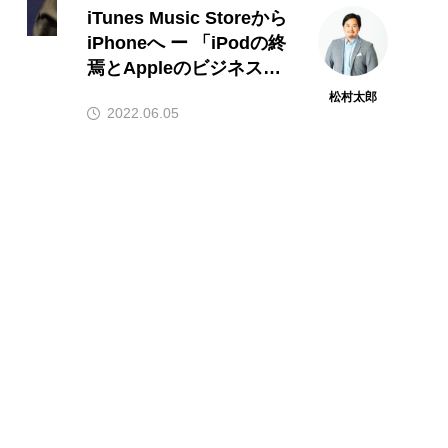
iTunes Music Storeから
iPhoneへ ー 「iPodの終
焉とAppleのビジネスモ
デルの変質」（3）ITジ
松村太郎
2022.06.05
ャーナリスト松村太郎の
Taro’s eye