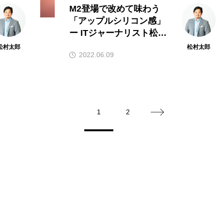
M2登場で改めて味わう
「アップルシリコン感」
ー ITジャーナリスト松村
太郎のTaro’s eye
松村太郎
松村太郎
2022.06.09
1
2