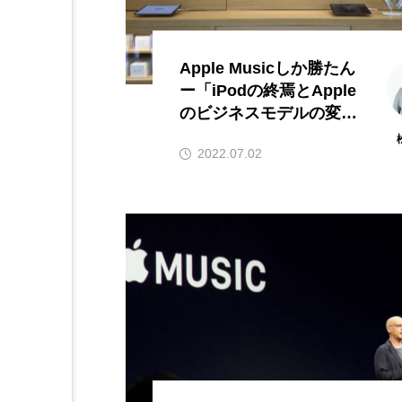
Apple Musicしか勝たん
ー「iPodの終焉とApple
のビジネスモデルの変
質」（6）ITジャーナリ
2022.07.02
スト松村太郎のTaro’s e
ye