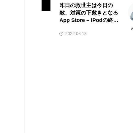
昨日の救世主は今日の
敵、対策の下敷きとなる
App Store – iPodの終焉
とAppleのビジネスモデ
2022.06.18
ルの変質（4）ITジャー
ナリスト松村太郎のTar
o’s eye