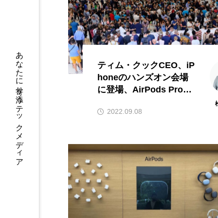
あなたに寄り添う テックメディア
ティム・クックCEO、iP
honeのハンズオン会場
に登場、AirPods Proの
実機もチェック。松村太
2022.09.08
郎のフォトリポート