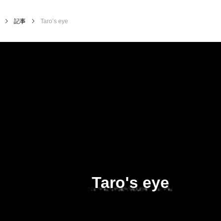
記事
Taro’s eye
Taro's eye