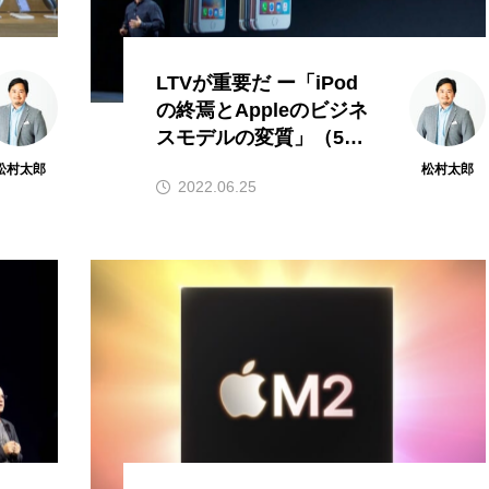
LTVが重要だ ー「iPod
の終焉とAppleのビジネ
スモデルの変質」（5）I
Tジャーナリスト松村太
松村太郎
松村太郎
2022.06.25
郎のTaro’s eye