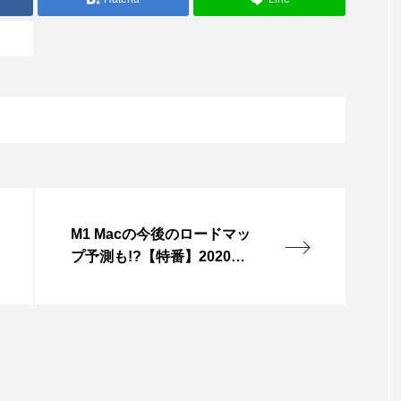
M1 Macの今後のロードマッ
プ予測も!?【特番】2020年A
pple製品総まとめ2時間SP
／iPhone／iPad／Mac／Ap
ple Watch