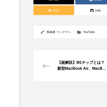
RSS
note
投稿者:
リンクマン
YouTube
【超解説】M1チップとは？
新型MacBook Air、MacBo
ok Pro、Mac mini徹底検証
ライブ【ガジェタッチ＋】