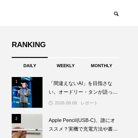
RANKING
DAILY
WEEKLY
MONTHLY
1
1
「間違えないAI」を目指さな
い。オードリー・タンが語った
Trust by Designとは？
2026.08.08
レポート
2
2
Apple Pencil(USB-C)、誰にオ
ススメ？実機で充電方法や書き
心地を試してみた！