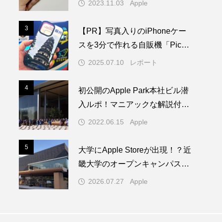
2023.11.03
Apple
3
3
【PR】写真入りのiPhoneケー
スを3分で作れる自販機「PickM
e!Case」を使ってみた
2025.07.10
レポート
4
4
初公開のApple Park本社ビル潜
入ルポ！マニアックな解説付き
／WWDC22 ー 1/2
2022.06.15
Apple
5
5
大学にApple Storeが出現！？近
畿大学のオープンキャンパスに
1日限りの特別なAppleブースが
2026.07.27
Apple
登場