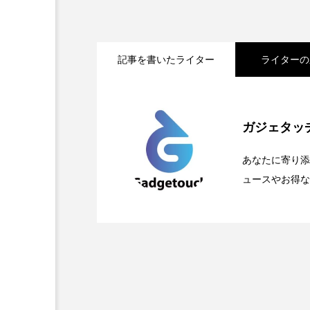
記事を書いたライター
ライターの
2026.05.04
Apple、2026年版Prid
ガジェタッ
2026.04.24
OpenMic Insigt：3
が登場
あなたに寄り添
ュースやお得な
2026.04.23
OpenMic Insigh
なかった問いとは
ぞれの痛手