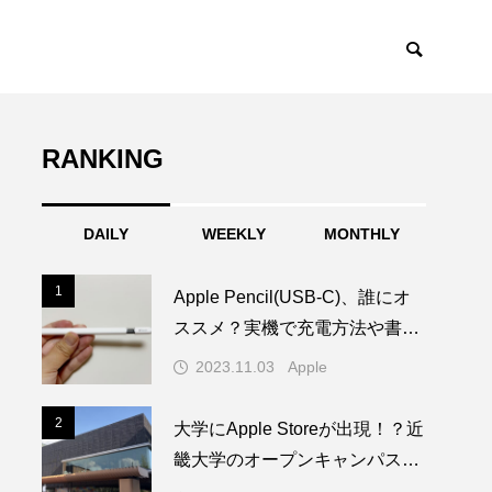
RANKING
DAILY
WEEKLY
MONTHLY
1
1
Apple Pencil(USB-C)、誰にオ
ススメ？実機で充電方法や書き
心地を試してみた！
2023.11.03
Apple
2
2
大学にApple Storeが出現！？近
畿大学のオープンキャンパスに
1日限りの特別なAppleブースが