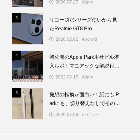
2026.07.27
Apple
登場
3
3
リコーGRシリーズ使いから見
たRealme GT8 Pro
2026.02.02
Android
4
4
初公開のApple Park本社ビル潜
入ルポ！マニアックな解説付き
／WWDC22 ー 1/2
2022.06.15
Apple
5
5
発想の転換が面白い！紙にもiP
adにも、切り替えなしでそのま
ま書ける。ゼブラ「STYLUS 2
2026.07.09
レビュー
WAY」