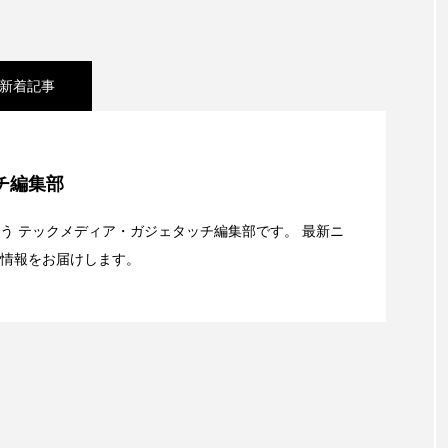
新着記事
e Collectionを発表。Apple Watchバンドと文字盤、壁紙
チ編集部
キャリアがStarlink Directに動いた理由、担当者も答えられ
う テックメディア・ガジェタッチ編集部です。 最新ニ
情報をお届けします。
t：AFEELA開発中止で見えてきたもの。ホンダとソニー、それ