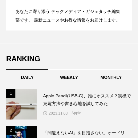
あなたに寄り添う テックメディア・ガジェタッチ編集
OpenMic Insight：AFEELA開発中止で見
2026.04.23
Directに動いた理由、担当者も答えられな
部です。 最新ニュースやお得な情報をお届けします。
登場
えてきたもの。ホンダとソニー、それぞ
かった問いとは
RANKING
れの痛手
DAILY
WEEKLY
MONTHLY
1
1
Apple Pencil(USB-C)、誰にオススメ？実機で
充電方法や書き心地を試してみた！
Apple
2023.11.03
2
2
「間違えないAI」を目指さない。オードリ