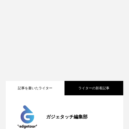
記事を書いたライター
ライターの新着記事
Apple、2026年版Pride Collectionを発
2026.05.04
ガジェタッチ編集部
OpenMic Insigt：3キャリアがStarlink
2026.04.24
表。Apple Watchバンドと文字盤、壁紙が