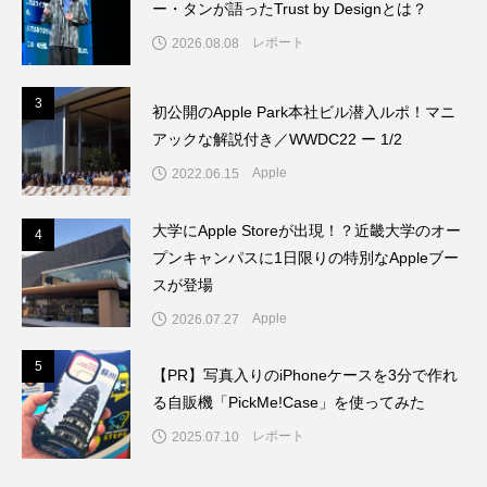
ー・タンが語ったTrust by Designとは？
レポート
2026.08.08
3
3
初公開のApple Park本社ビル潜入ルポ！マニ
アックな解説付き／WWDC22 ー 1/2
Apple
2022.06.15
大学にApple Storeが出現！？近畿大学のオー
4
4
プンキャンパスに1日限りの特別なAppleブー
スが登場
Apple
2026.07.27
5
5
【PR】写真入りのiPhoneケースを3分で作れ
る自販機「PickMe!Case」を使ってみた
レポート
2025.07.10