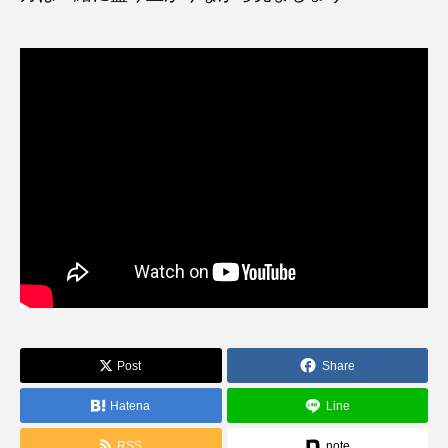
Post
Share
Hatena
Line
RSS
note