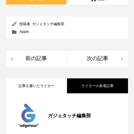
投稿者:
ガジェタッチ編集部
Apple
前の記事
次の記事
記事を書いたライター
ライターの新着記事
Apple、2026年版Pride Collectionを発
2026.05.04
ガジェタッチ編集部
OpenMic Insigt：3キャリアがStarlink
2026.04.24
表。Apple Watchバンドと文字盤、壁紙が