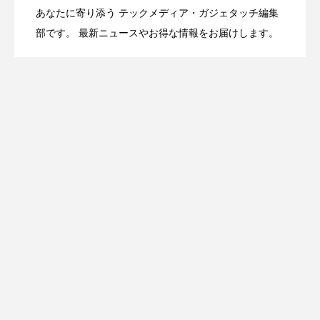
あなたに寄り添う テックメディア・ガジェタッチ編集
OpenMic Insight：AFEELA開発中止で見
2026.04.23
Directに動いた理由、担当者も答えられな
部です。 最新ニュースやお得な情報をお届けします。
登場
えてきたもの。ホンダとソニー、それぞ
かった問いとは
れの痛手