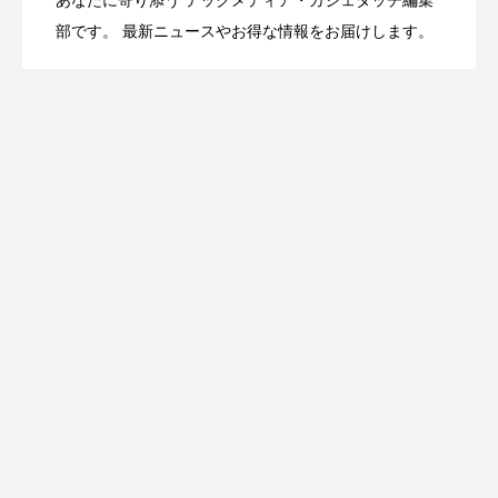
OpenMic Insight：AFEELA開発中止で見
2026.04.23
Directに動いた理由、担当者も答えられな
部です。 最新ニュースやお得な情報をお届けします。
登場
えてきたもの。ホンダとソニー、それぞ
かった問いとは
れの痛手