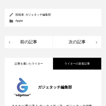
投稿者:
ガジェタッチ編集部
Apple
前の記事
次の記事
記事を書いたライター
ライターの新着記事
Apple、2026年版Pride Collectionを発
2026.05.04
ガジェタッチ編集部
OpenMic Insigt：3キャリアがStarlink
2026.04.24
表。Apple Watchバンドと文字盤、壁紙が
あなたに寄り添う テックメディア・ガジェタッチ編集