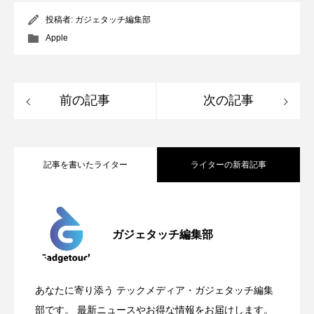
投稿者:
ガジェタッチ編集部
Apple
前の記事
次の記事
記事を書いたライター
ライターの新着記事
Apple、2026年版Pride Collectionを発
2026.05.04
ガジェタッチ編集部
OpenMic Insigt：3キャリアがStarlink
2026.04.24
表。Apple Watchバンドと文字盤、壁紙が
あなたに寄り添う テックメディア・ガジェタッチ編集
OpenMic Insight：AFEELA開発中止で見
2026.04.23
Directに動いた理由、担当者も答えられな
部です。 最新ニュースやお得な情報をお届けします。
登場