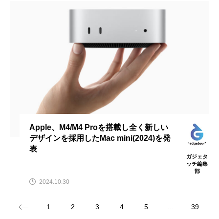
Apple、M4/M4 Proを搭載し全く新しい
デザインを採用したMac mini(2024)を発
表
ガジェタ
ッチ編集
部
2024.10.30
1
2
3
4
5
…
39