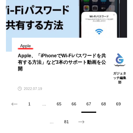
Apple
Apple、「iPhoneでWi-Fiパスワードを共
有する方法」など3本のサポート動画を公
開
ガジェタ
ッチ編集
部
2022.07.19
1
…
65
66
67
68
69
…
81