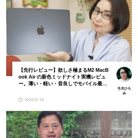
【先行レビュー】欲しさ極まるM2 MacB
ook Air の新色ミッドナイト実機レビュ
ー。薄い・軽い・音良しでモバイル最強
弓月ひろ
説！！
み
2022.07.14