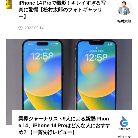
iPhone 14 Proで撮影！キレイすぎる写
真に驚愕【松村太郎のフォトギャラリ
ー】
松村太郎
2022.09.14
業界ジャーナリスト9人による新型iPhon
e 14、iPhone 14 Proはどんな人におすす
め? 【一斉先行レビュー】
ガジェタ