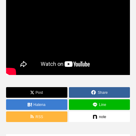
Post
Share
Hatena
Line
RSS
note