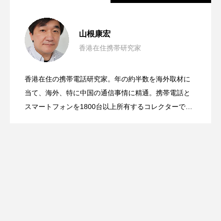
【PR】写真入りのiPhoneケースを3分で
2025.07.10
山根康宏
香港在住携帯研究家
海外旅行を便利にするMomaxのトラベル
2025.06.30
作れる自販機「PickMe!Case」を使って
香港在住の携帯電話研究家。年の約半数を海外取材に
閉じても使える大型アウト画面搭載のフ
2025.01.15
ITグッズを4種類を使ってみた
当て、海外、特に中国の通信事情に精通。携帯電話と
みた
スマートフォンを1800台以上所有するコレクターでも
ある。アップル製品は漢字Talk時代にカラクラやDuo
リップスマホ「nubia Flip 2」がワイモバ
230など複数台を使いこなしていた。
イルから発売