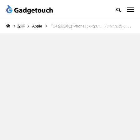
記事
Apple
「24金以外はiPhoneじゃない」ドバイで売ってるiPhoneは金ピカだった：山根康宏のキニナルガジェット