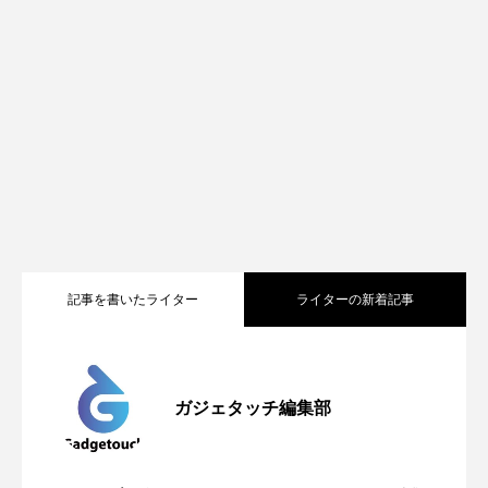
記事を書いたライター
ライターの新着記事
Apple、2026年版Pride Collectionを発
2026.05.04
ガジェタッチ編集部
OpenMic Insigt：3キャリアがStarlink
2026.04.24
表。Apple Watchバンドと文字盤、壁紙が