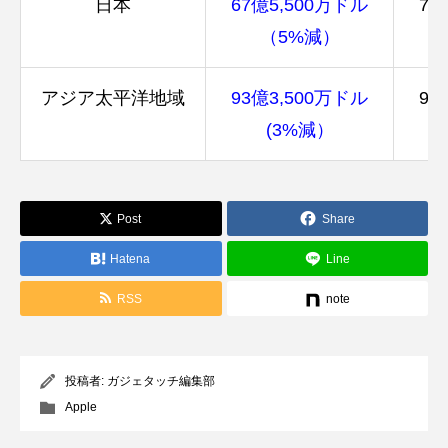
日本
67億5,500万ドル
71
（5%減）
アジア太平洋地域
93億3,500万ドル
98
(3%減）
Post
Share
Hatena
Line
RSS
note
投稿者:
ガジェタッチ編集部
Apple