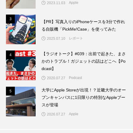
Apple
2023.11.03
3
3
【PR】写真入りのiPhoneケースを3分で作れ
る自販機「PickMe!Case」を使ってみた
レポート
2025.07.10
【ラジオトーク】#039：出前で起きた、まさ
4
4
かのトラブル！ガジェットの話はどこへ【Po
dcast】
Podcast
2020.07.27
大学にApple Storeが出現！？近畿大学のオー
5
5
プンキャンパスに1日限りの特別なAppleブー
スが登場
Apple
2026.07.27