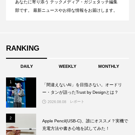
あなたに寄り添う テックメディア・ガジェタッチ編集
OpenMic Insight：AFEELA開発中止で見
2026.04.23
Directに動いた理由、担当者も答えられな
部です。 最新ニュースやお得な情報をお届けします。
登場
えてきたもの。ホンダとソニー、それぞ
かった問いとは
RANKING
れの痛手
DAILY
WEEKLY
MONTHLY
1
1
「間違えないAI」を目指さない。オードリ
ー・タンが語ったTrust by Designとは？
レポート
2026.08.08
2
2
Apple Pencil(USB-C)、誰にオススメ？実機で
充電方法や書き心地を試してみた！