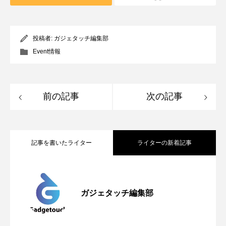
投稿者:
ガジェタッチ編集部
Event情報
前の記事
次の記事
記事を書いたライター
ライターの新着記事
Apple、2026年版Pride Collectionを発
2026.05.04
ガジェタッチ編集部
OpenMic Insigt：3キャリアがStarlink
2026.04.24
表。Apple Watchバンドと文字盤、壁紙が