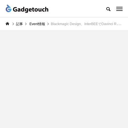
記事
Event情報
Blackmagic Design、InterBEEでDavinci Resolve User MTGとInterBEE 2023 Demonstration Theatreを開催