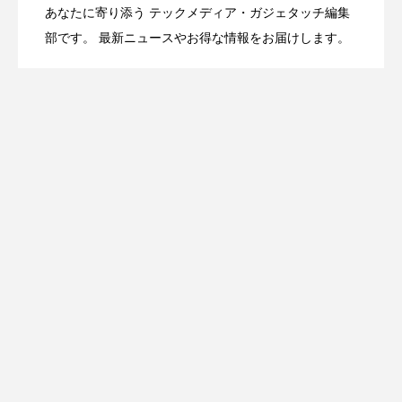
あなたに寄り添う テックメディア・ガジェタッチ編集
OpenMic Insight：AFEELA開発中止で見
2026.04.23
Directに動いた理由、担当者も答えられな
部です。 最新ニュースやお得な情報をお届けします。
登場
えてきたもの。ホンダとソニー、それぞ
かった問いとは
れの痛手