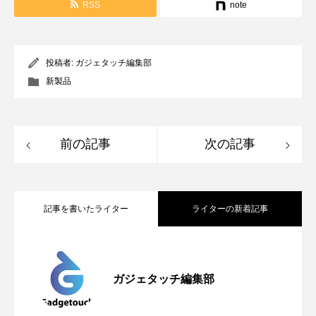
RSS
note
投稿者:
ガジェタッチ編集部
新製品
前の記事
次の記事
記事を書いたライター
ライターの新着記事
Apple、2026年版Pride Collectionを発
2026.05.04
ガジェタッチ編集部
OpenMic Insigt：3キャリアがStarlink
2026.04.24
表。Apple Watchバンドと文字盤、壁紙が