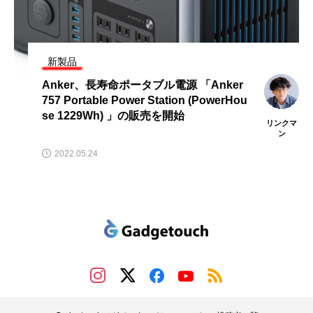
新製品
ベルキン、M2チップにも対応し最大3台
のモニターに4Kの映像を表示できるドッ
キングステーション「CONNECT Univer
ガジェタ
sal USB-C Triple Display Dock」発売
ッチ編集
部
2022.08.10