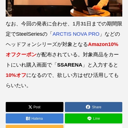
なお、今回の発表に合わせ、1月31日までの期間限
定でSteelSeriesの「
ARCTIS NOVA PRO
」などの
ヘッドフォンシリーズが対象となる
Amazon10%
オフクーポン
が配布されている。対象商品をカー
トにいれ購入画面で「
SSARENA
」と入力すると
10%オフ
になるので、欲しい方はぜひ活用しても
らいたい。
Post
Share
Hatena
Line