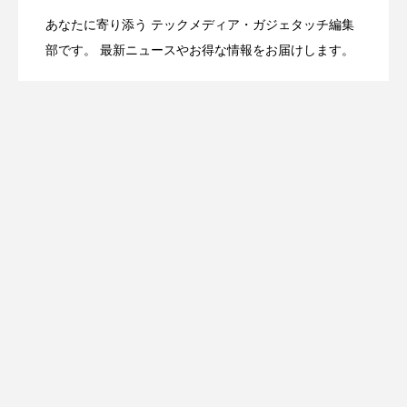
あなたに寄り添う テックメディア・ガジェタッチ編集
OpenMic Insight：AFEELA開発中止で見
2026.04.23
Directに動いた理由、担当者も答えられな
部です。 最新ニュースやお得な情報をお届けします。
登場
えてきたもの。ホンダとソニー、それぞ
かった問いとは
れの痛手