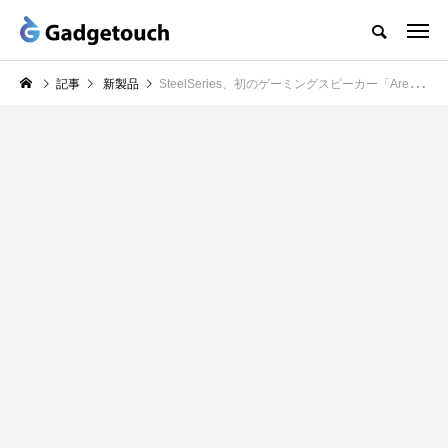
記事
新製品
SteelSeries、初のゲーミングスピーカー「Arena」シリーズを発表、業界初5.1chサラウンドシステム搭載モデルも登場