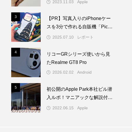
2023.11.03
Apple
3
3
【PR】写真入りのiPhoneケー
スを3分で作れる自販機「PickM
e!Case」を使ってみた
2025.07.10
レポート
4
4
リコーGRシリーズ使いから見
たRealme GT8 Pro
2026.02.02
Android
5
5
初公開のApple Park本社ビル潜
入ルポ！マニアックな解説付き
／WWDC22 ー 1/2
2022.06.15
Apple