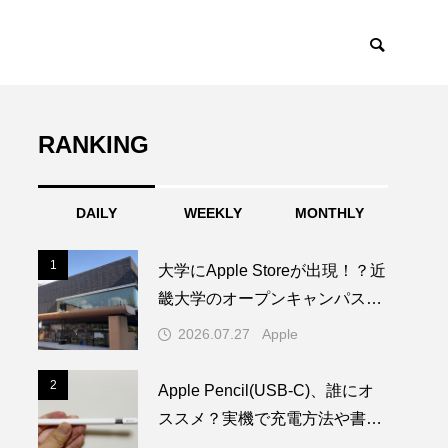
RANKING
DAILY
WEEKLY
MONTHLY
1
1
大学にApple Storeが出現！？近
畿大学のオープンキャンパスに
1日限りの特別なAppleブースが
2026.07.27
Apple
登場
2
2
Apple Pencil(USB-C)、誰にオ
ススメ？実機で充電方法や書き
心地を試してみた！