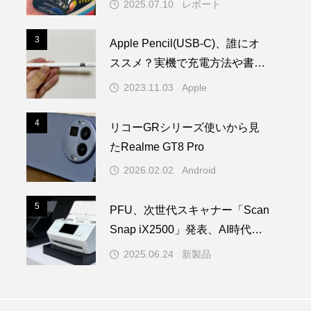
2025.07.10
レポート
3
3
Apple Pencil(USB-C)、誰にオ
ススメ？実機で充電方法や書き
心地を試してみた！
2023.11.03
Apple
4
4
リコーGRシリーズ使いから見
たRealme GT8 Pro
2026.02.02
Android
5
5
PFU、次世代スキャナー「Scan
Snap iX2500」発表、AI時代の
学習を担う
2025.06.24
新製品