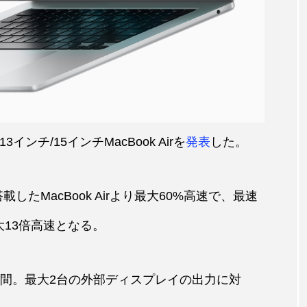
インチ/15インチMacBook Airを
発表
した。
を搭載したMacBook Airより最大60%高速で、最速
も最大13倍高速となる。
時間。最大2台の外部ディスプレイの出力に対