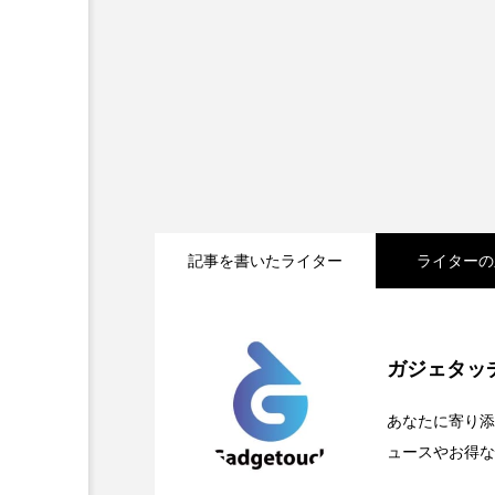
記事を書いたライター
ライターの
2026.05.04
Apple、2026年版Prid
ガジェタッ
2026.04.24
OpenMic Insigt：3
が登場
あなたに寄り添
ュースやお得な
2026.04.23
OpenMic Insigh
なかった問いとは