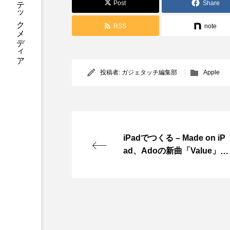
あなたに寄り添う テックメディア
Post
Share
RSS
note
投稿者:
ガジェタッチ編集部
Apple
iPadでつくる – Made on iP
ad、Adoの新曲「Value」の
ミュージックビデオは全てi
Pad Proで制作されている