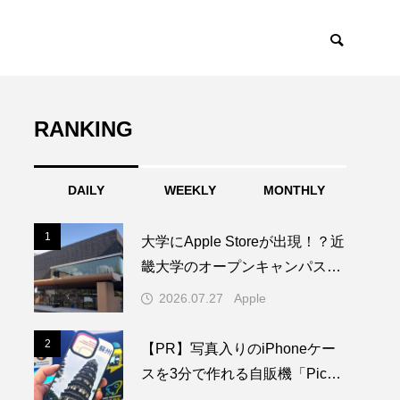
RANKING
DAILY
WEEKLY
MONTHLY
1
1
大学にApple Storeが出現！？近
畿大学のオープンキャンパスに
1日限りの特別なAppleブースが
2026.07.27
Apple
登場
2
2
【PR】写真入りのiPhoneケー
スを3分で作れる自販機「PickM
e!Case」を使ってみた