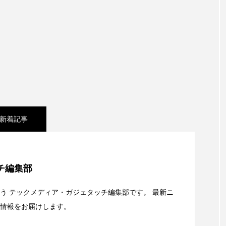
新着記事
e Collectionを発表。Apple Watchバンドと文字盤、壁紙
チ編集部
キャリアがStarlink Directに動いた理由、担当者も答えられ
う テックメディア・ガジェタッチ編集部です。 最新ニ
情報をお届けします。
t：AFEELA開発中止で見えてきたもの。ホンダとソニー、それ