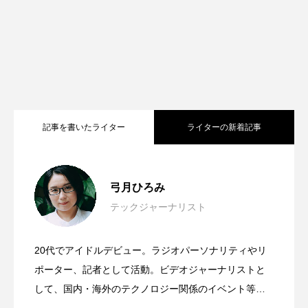
記事を書いたライター
ライターの新着記事
Apple Design Awards受賞アプリに触れて
2026.06.11
弓月ひろみ
テックジャーナリスト
Mac Mini＆Mac Studio用のレトロなケー
2026.06.03
見えた“使いやすさ”の先にあるもの
20代でアイドルデビュー。ラジオパーソナリティやリ
日本発・世界最小スマートウォッチ
2026.03.17
ス＋ドッグが超可愛い！wokyis G7 / M5
ポーター、記者として活動。ビデオジャーナリストと
#WWDC26
して、国内・海外のテクノロジー関係のイベント等を