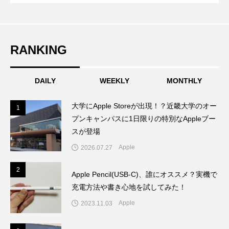
取材。iPhoneケースの専門家として「マツコの知らな
「wena X」誕生！腕時計にもバンドにも
い世界」「中居正広のミになる図書館」「所さんのニ
ッポンのミカタ」出演。大学時代、イベント制作に深
く関わった経験から、総動員数36万人のアートイベン
なる2way仕様で3月20日クラウドファン
RANKING
ト、iPhoneケース展ほか、企業のPRイベントのプロデ
ュースと運営。その他、写真や映像の作品モデルとし
ディング開始
DAILY
WEEKLY
MONTHLY
ても活動。情報伝達、表現、プロデュースの三軸で多
角的に活動中。この番組ではよく喋る。
大学にApple Storeが出現！？近畿大学のオー
1
1
プンキャンパスに1日限りの特別なAppleブー
スが登場
Apple
2026.07.27
2
2
Apple Pencil(USB-C)、誰にオススメ？実機で
充電方法や書き心地を試してみた！
Apple
2023.11.03