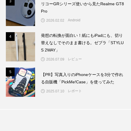
3
3
リコーGRシリーズ使いから見たRealme GT8
Pro
Android
2026.02.02
発想の転換が面白い！紙にもiPadにも、切り
4
4
替えなしでそのまま書ける。ゼブラ「STYLU
S 2WAY」
レビュー
2026.07.09
5
5
【PR】写真入りのiPhoneケースを3分で作れ
る自販機「PickMe!Case」を使ってみた
レポート
2025.07.10