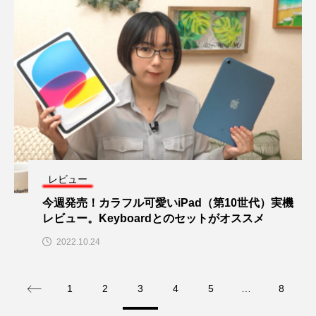
レビュー
今週発売！カラフル可愛いiPad（第10世代）実機
レビュー。Keyboardとのセットがオススメ
2022.10.24
1
2
3
4
5
…
8