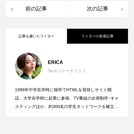
前の記事
次の記事
記事を書いたライター
ライターの新着記事
ガジェット好きなゲーム実況者がおすす
2023.05.21
ERICA
Techジャーナリスト
め！Switchコントローラー『グリコンα』
1999年中学在学時に独学でHTMLを習得しサイト開
設。大学在学時に起業に参画、TV番組の企画制作･キャ
スティングほか、約300名の学生ネットワークを確立。
その後、映画･CM･アニメーション等の制作プロダクシ
ョン株式会社ロボットへ入社。ウェブクリエイターと
して従事し、2012年に独立。クリエイティブワークに