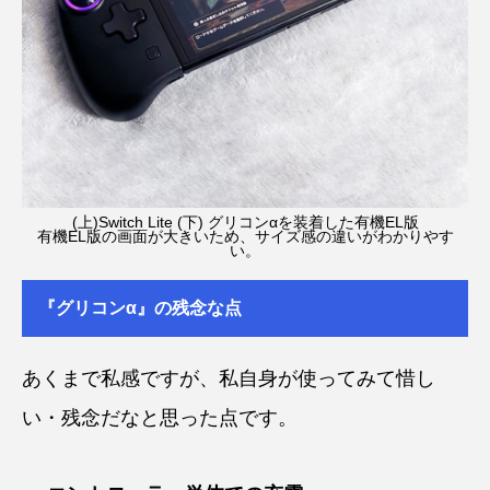
(上)Switch Lite (下) グリコンαを装着した有機EL版
有機EL版の画面が大きいため、サイズ感の違いがわかりやす
い。
『グリコンα』の残念な点
あくまで私感ですが、私自身が使ってみて惜し
い・残念だなと思った点です。