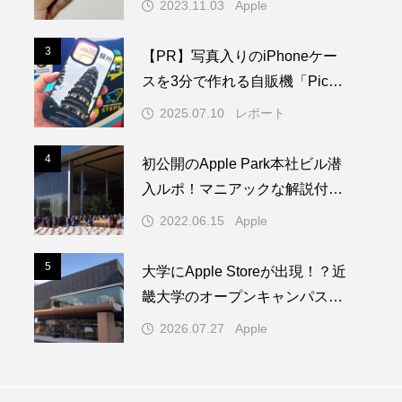
2023.11.03
Apple
3
3
【PR】写真入りのiPhoneケー
スを3分で作れる自販機「PickM
e!Case」を使ってみた
2025.07.10
レポート
4
4
初公開のApple Park本社ビル潜
入ルポ！マニアックな解説付き
／WWDC22 ー 1/2
2022.06.15
Apple
5
5
大学にApple Storeが出現！？近
畿大学のオープンキャンパスに
1日限りの特別なAppleブースが
2026.07.27
Apple
登場