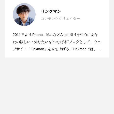
「間違えないAI」を目指さない。オード
2026.08.08
リンクマン
コンテンツクリエイター
大学にApple Storeが出現！？近畿大学の
2026.07.27
リー・タンが語ったTrust by Designと
2011年よりiPhone、MacなどApple周りを中心にあな
発想の転換が面白い！紙にもiPadにも、
2026.07.09
オープンキャンパスに1日限りの特別な
たの欲しい・知りたいを"つなげる"ブログとして、ウェ
は？
ブサイト「Linkman」を立ち上げる。Linkmanでは、主
観抜き、報道スタイルの記事制作がモットーだが、違
切り替えなしでそのまま書ける。ゼブラ
Appleブースが登場
ったアプローチもしてみたくなり新しいチャレンジと
して「Gadgetouch」を始める。そのほかにも、動画配
信サービスの立ち上げ、アイドル番組などの制作・配
「STYLUS 2WAY」
信現場を経験。動画や音楽、機材を中心としたフリー
ランスの何でも屋として活動しながら、ただひたすら
に浦和レッズを愛する、東京出身の元・サッカー少
年。