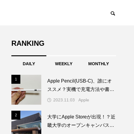
RANKING
DAILY
WEEKLY
MONTHLY
1
1
Apple Pencil(USB-C)、誰にオ
ススメ？実機で充電方法や書き
心地を試してみた！
2023.11.03
Apple
2
2
大学にApple Storeが出現！？近
畿大学のオープンキャンパスに
1日限りの特別なAppleブースが