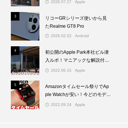
2026.07.27
Apple
登場
3
3
リコーGRシリーズ使いから見
たRealme GT8 Pro
2026.02.02
Android
4
4
初公開のApple Park本社ビル潜
入ルポ！マニアックな解説付き
／WWDC22 ー 1/2
2022.06.15
Apple
5
5
Amazonタイムセール祭りでAp
ple Watchが安い！今どのモデル
を買うべき！？
2022.09.24
Apple