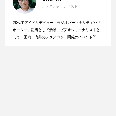
テックジャーナリスト
Mac Mini＆Mac Studio用のレトロなケー
2026.06.03
見えた“使いやすさ”の先にあるもの
20代でアイドルデビュー。ラジオパーソナリティやリ
日本発・世界最小スマートウォッチ
2026.03.17
ス＋ドッグが超可愛い！wokyis G7 / M5
ポーター、記者として活動。ビデオジャーナリストと
#WWDC26
して、国内・海外のテクノロジー関係のイベント等を
取材。iPhoneケースの専門家として「マツコの知らな
「wena X」誕生！腕時計にもバンドにも
い世界」「中居正広のミになる図書館」「所さんのニ
ッポンのミカタ」出演。大学時代、イベント制作に深
く関わった経験から、総動員数36万人のアートイベン
なる2way仕様で3月20日クラウドファン
ト、iPhoneケース展ほか、企業のPRイベントのプロデ
ュースと運営。その他、写真や映像の作品モデルとし
ディング開始
ても活動。情報伝達、表現、プロデュースの三軸で多
角的に活動中。この番組ではよく喋る。