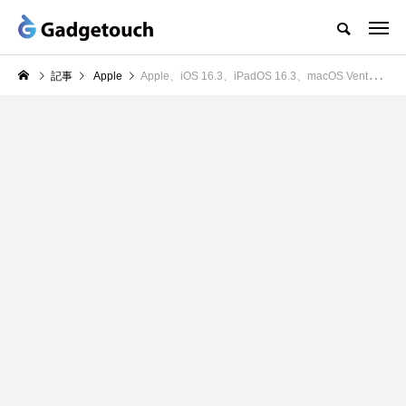
記事
Apple
Apple、iOS 16.3、iPadOS 16.3、macOS Ventura 13.2のPublic beta 2をリリース