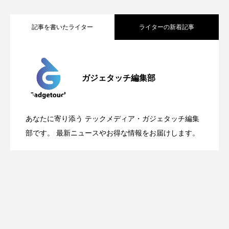
記事を書いたライター
ライターの新着記事
Apple、2026年版Pride Collectionを発
2026.05.04
ガジェタッチ編集部
OpenMic Insigt：3キャリアがStarlink
2026.04.24
表。Apple Watchバンドと文字盤、壁紙が
あなたに寄り添う テックメディア・ガジェタッチ編集
OpenMic Insight：AFEELA開発中止で見
2026.04.23
Directに動いた理由、担当者も答えられな
部です。 最新ニュースやお得な情報をお届けします。
登場
えてきたもの。ホンダとソニー、それぞ
かった問いとは
れの痛手