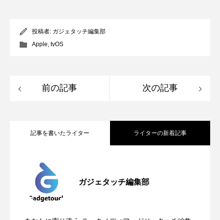
投稿者:
ガジェタッチ編集部
Apple
,
tvOS
前の記事
次の記事
記事を書いたライター
ライターの新着記事
Apple、2026年版Pride Collectionを発
2026.05.04
ガジェタッチ編集部
OpenMic Insigt：3キャリアがStarlink
2026.04.24
表。Apple Watchバンドと文字盤、壁紙が