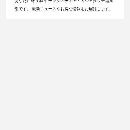
あなたに寄り添う テックメディア・ガジェタッチ編集
OpenMic Insight：AFEELA開発中止で見
2026.04.23
Directに動いた理由、担当者も答えられな
部です。 最新ニュースやお得な情報をお届けします。
登場
えてきたもの。ホンダとソニー、それぞ
かった問いとは
れの痛手