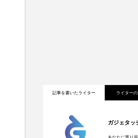
記事を書いたライター
ライターの
2026.05.04
Apple、2026年版Prid
ガジェタッ
2026.04.24
OpenMic Insigt：3
が登場
あなたに寄り添