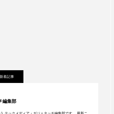
新着記事
e Collectionを発表。Apple Watchバンドと文字盤、壁紙
チ編集部
キャリアがStarlink Directに動いた理由、担当者も答えられ
う テックメディア・ガジェタッチ編集部です。 最新ニ