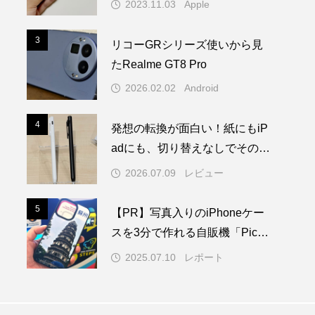
2023.11.03
Apple
3
3
リコーGRシリーズ使いから見
たRealme GT8 Pro
2026.02.02
Android
4
4
発想の転換が面白い！紙にもiP
adにも、切り替えなしでそのま
ま書ける。ゼブラ「STYLUS 2
2026.07.09
レビュー
WAY」
5
5
【PR】写真入りのiPhoneケー
スを3分で作れる自販機「PickM
e!Case」を使ってみた
2025.07.10
レポート