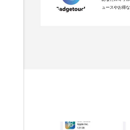
ュースやお得な
2026.04.23
OpenMic Insigh
なかった問いとは
ぞれの痛手