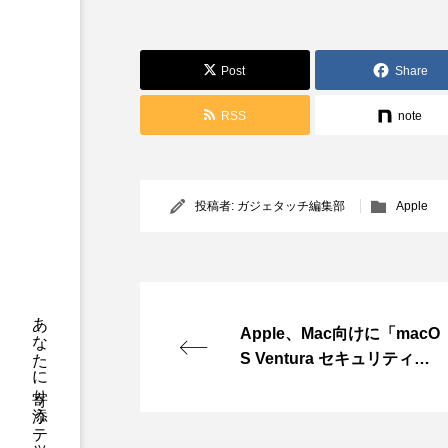
Post
Share
RSS
note
投稿者:
ガジェタッチ編集部
Apple
あなたに寄り添う テックメディア
Apple、Mac向けに「macO
S Ventura セキュリティ対
応13.3.1(a)」リリース