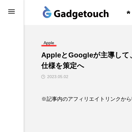
honeの旅
Apple
AppleとGoogleが主
仕様を策定へ
2023.05.02
※記事内のアフィリエイトリンクから