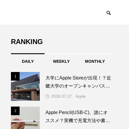
RANKING
DAILY
WEEKLY
MONTHLY
1
1
大学にApple Storeが出現！？近
畿大学のオープンキャンパスに
1日限りの特別なAppleブースが
2026.07.27
Apple
登場
2
2
Apple Pencil(USB-C)、誰にオ
ススメ？実機で充電方法や書き
心地を試してみた！