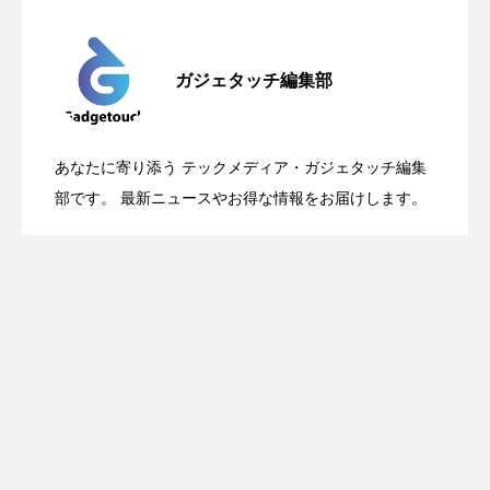
Apple、2026年版Pride Collectionを発
2026.05.04
ガジェタッチ編集部
OpenMic Insigt：3キャリアがStarlink
2026.04.24
表。Apple Watchバンドと文字盤、壁紙が
あなたに寄り添う テックメディア・ガジェタッチ編集
OpenMic Insight：AFEELA開発中止で見
2026.04.23
Directに動いた理由、担当者も答えられな
部です。 最新ニュースやお得な情報をお届けします。
登場
えてきたもの。ホンダとソニー、それぞ
かった問いとは
れの痛手